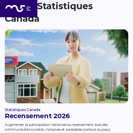
Skip to Content
Back to top
Client:
Statistiques
Canada
Statistiques Canada
Recensement 2026
Augmenter la participation nationale au recensement avec des
communications claires, inclusives et accessibles partout au pays.