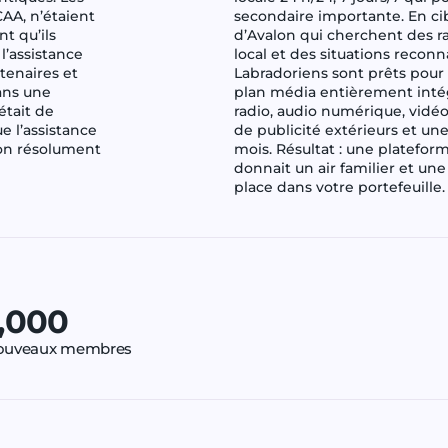
CAA, n’étaient
secondaire importante. En ci
nt qu’ils
d’Avalon qui cherchent des r
l’assistance
local et des situations reconn
rtenaires et
Labradoriens sont prêts pour
ans une
plan média entièrement intégr
était de
radio, audio numérique, vidéo
e l’assistance
de publicité extérieurs et une
 ton résolument
mois. Résultat : une platefor
donnait un air familier et une 
place dans votre portefeuille.
1,000
ouveaux membres