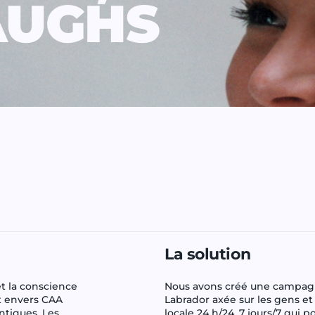
AUGHS
La solution
et la conscience
Nous avons créé une campagn
êt envers CAA
Labrador axée sur les gens et 
ntiques. Les
locale 24 h/24, 7 jours/7 qui 