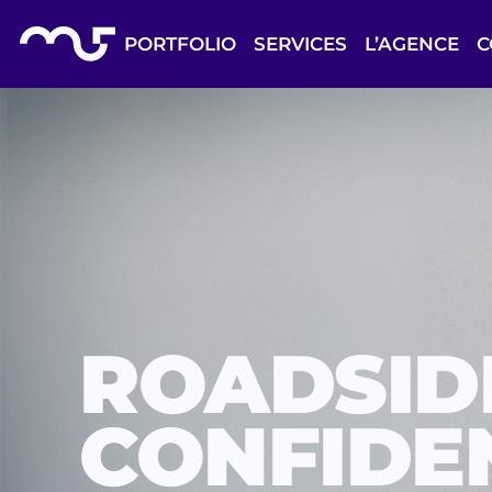
Skip to Content
Back to top
PORTFOLIO
SERVICES
L’AGENCE
C
ROADSID
CONFIDE