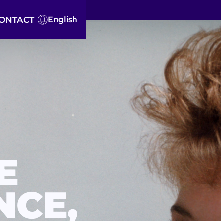
ONTACT
English
E
NCE,